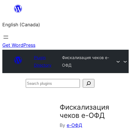
Skip
to
English (Canada)
content
Get WordPress
Plugin
Фискализация чеков е-
Directory
ОФД
Search
plugins
Фискализация
чеков е-ОФД
By
е-ОФД