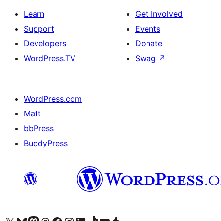
Learn
Get Involved
Support
Events
Developers
Donate
WordPress.TV
Swag
↗
WordPress.com
Matt
bbPress
BuddyPress
Visit our X (formerly Twitter) account
Visit our Bluesky account
Visit our Mastodon account
Visit our Threads account
Visit our Facebook page
Visit our Instagram account
Visit our LinkedIn account
Visit our TikTok account
Visit our YouTube channel
Visit our Tumblr account