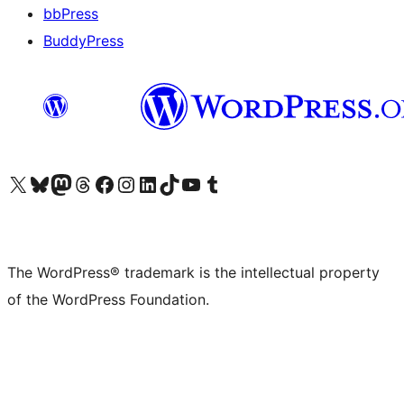
bbPress
BuddyPress
Visit our X (formerly Twitter) account
Visit our Bluesky account
Visit our Mastodon account
Visit our Threads account
Visit our Facebook page
Visit our Instagram account
Visit our LinkedIn account
Visit our TikTok account
Visit our YouTube channel
Visit our Tumblr account
The WordPress® trademark is the intellectual property
of the WordPress Foundation.