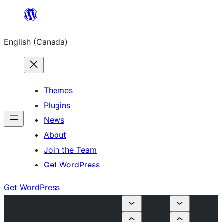
Skip
to
English (Canada)
content
Themes
Plugins
News
About
Join the Team
Get WordPress
Get WordPress