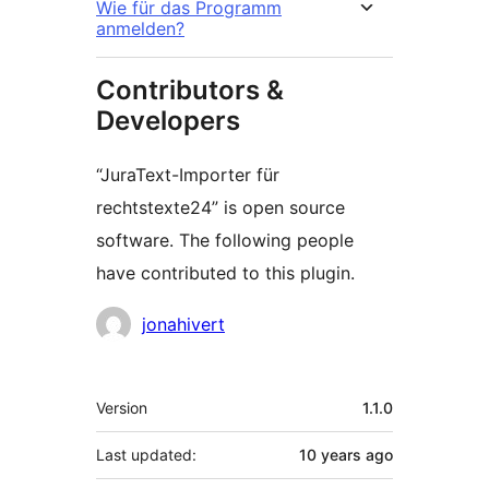
Wie für das Programm
anmelden?
Contributors &
Developers
“JuraText-Importer für
rechtstexte24” is open source
software. The following people
have contributed to this plugin.
Contributors
jonahivert
Meta
Version
1.1.0
Last updated:
10 years
ago