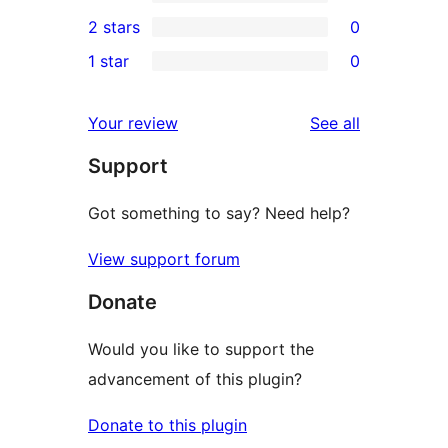
4-
0
2 stars
0
review
star
3-
0
1 star
0
reviews
star
2-
0
reviews
star
1-
reviews
Your review
See all
reviews
star
Support
reviews
Got something to say? Need help?
View support forum
Donate
Would you like to support the
advancement of this plugin?
Donate to this plugin