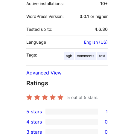
Active installations:
10+
WordPress Version:
3.0.1 or higher
Tested up to:
4.6.30
Language
English (US)
Tags:
agb
comments
text
Advanced View
Ratings
5
out of 5 stars.
5 stars
1
1
4 stars
0
5-
0
3 stars
0
star