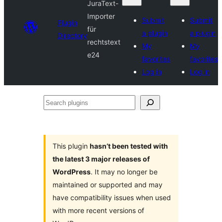
JuraText-
Importer
Submit
Submit
Plugin
für
a plugin
a plugin
Directory
rechtstext
My
My
e24
favorites
favorites
Log in
Log in
Search
plugins
This plugin
hasn’t been tested with
the latest 3 major releases of
WordPress
. It may no longer be
maintained or supported and may
have compatibility issues when used
with more recent versions of