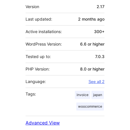
Meta
Version
2.17
Last updated:
2 months
ago
Active installations:
300+
WordPress Version:
6.6 or higher
Tested up to:
7.0.3
PHP Version:
8.0 or higher
Language:
See all 2
Tags:
invoice
japan
woocommerce
Advanced View