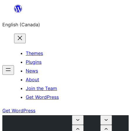
Skip
to
English (Canada)
content
Themes
Plugins
News
About
Join the Team
Get WordPress
Get WordPress