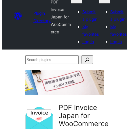
PDF
Invoice
Submit
Submit
Plugin
Japan for
a plugin
a plugin
Directory
WooComm
My
My
erce
favorites
favorites
Log in
Log in
Search
plugins
PDF Invoice
Japan for
WooCommerce