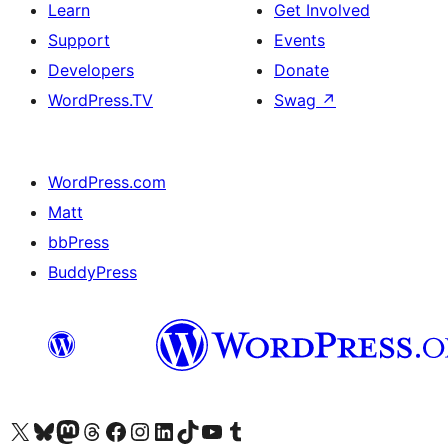
Learn
Get Involved
Support
Events
Developers
Donate
WordPress.TV
Swag
↗
WordPress.com
Matt
bbPress
BuddyPress
Visit our X (formerly Twitter) account
Visit our Bluesky account
Visit our Mastodon account
Visit our Threads account
Visit our Facebook page
Visit our Instagram account
Visit our LinkedIn account
Visit our TikTok account
Visit our YouTube channel
Visit our Tumblr account