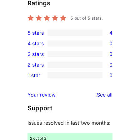
Ratings
5
out of 5 stars.
5 stars
4
4
4 stars
0
5-
0
3 stars
0
star
4-
0
2 stars
0
reviews
star
3-
0
1 star
0
reviews
star
2-
0
reviews
star
1-
reviews
Your review
See all
reviews
star
Support
reviews
Issues resolved in last two months:
2 out of 2