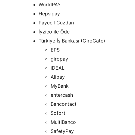
WorldPAY
Hepsipay
Paycell Cüzdan
İyzico ile Öde
Türkiye İş Bankası (GiroGate)
EPS
giropay
iDEAL
Alipay
MyBank
entercash
Bancontact
Sofort
MultiBanco
SafetyPay