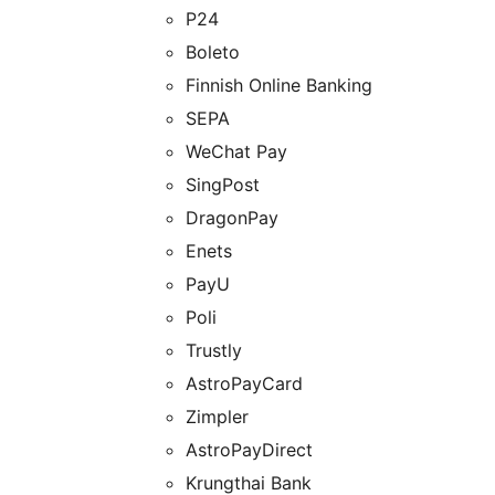
P24
Boleto
Finnish Online Banking
SEPA
WeChat Pay
SingPost
DragonPay
Enets
PayU
Poli
Trustly
AstroPayCard
Zimpler
AstroPayDirect
Krungthai Bank