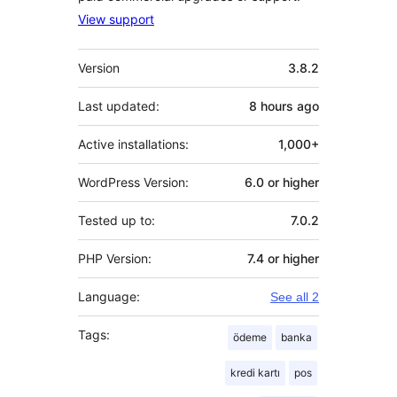
View support
Meta
Version
3.8.2
Last updated:
8 hours
ago
Active installations:
1,000+
WordPress Version:
6.0 or higher
Tested up to:
7.0.2
PHP Version:
7.4 or higher
Language:
See all 2
Tags:
ödeme
banka
kredi kartı
pos