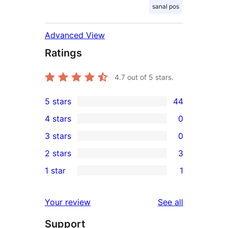
sanal pos
Advanced View
Ratings
4.7
out of 5 stars.
5 stars
44
44
4 stars
0
5-
0
3 stars
0
star
4-
0
2 stars
3
reviews
star
3-
3
1 star
1
reviews
star
2-
1
reviews
star
1-
reviews
Your review
See all
reviews
star
Support
review