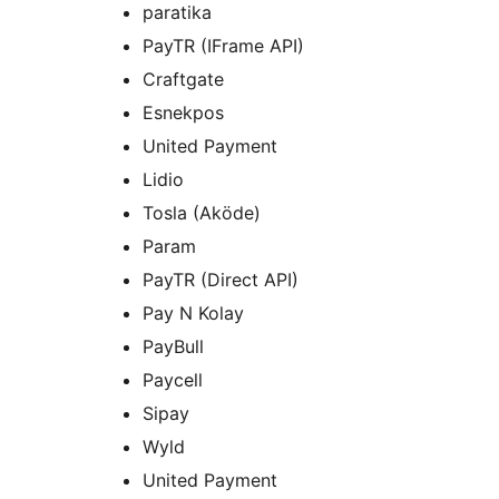
paratika
PayTR (IFrame API)
Craftgate
Esnekpos
United Payment
Lidio
Tosla (Aköde)
Param
PayTR (Direct API)
Pay N Kolay
PayBull
Paycell
Sipay
Wyld
United Payment