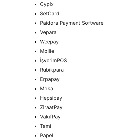
Cypix
SetCard
Paidora Payment Software
Vepara
Weepay
Mollie
İşyerimPOS
Rubikpara
Erpapay
Moka
Hepsipay
ZiraatPay
VakifPay
Tami
Papel