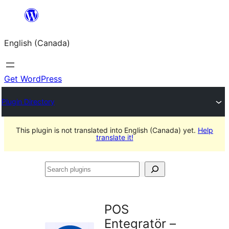
Skip
to
English (Canada)
content
Get WordPress
Plugin Directory
This plugin is not translated into English (Canada) yet.
Help
translate it!
Search
plugins
POS
Entegratör –