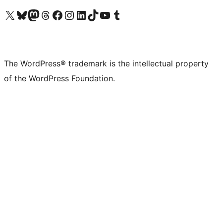
Visit our X (formerly Twitter) account
Visit our Bluesky account
Visit our Mastodon account
Visit our Threads account
Visit our Facebook page
Visit our Instagram account
Visit our LinkedIn account
Visit our TikTok account
Visit our YouTube channel
Visit our Tumblr account
The WordPress® trademark is the intellectual property
of the WordPress Foundation.