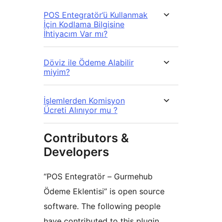
POS Entegratör’ü Kullanmak
İçin Kodlama Bilgisine
İhtiyacım Var mı?
Döviz ile Ödeme Alabilir
miyim?
İşlemlerden Komisyon
Ücreti Alınıyor mu ?
Contributors &
Developers
“POS Entegratör – Gurmehub
Ödeme Eklentisi” is open source
software. The following people
have contributed to this plugin.