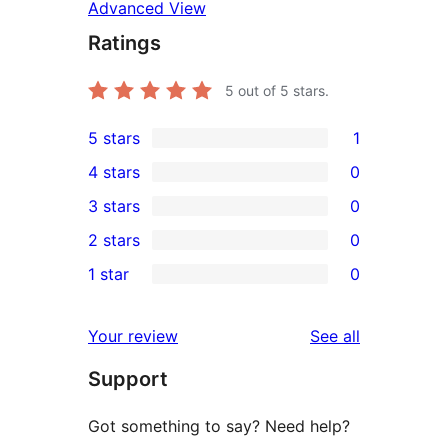
Advanced View
Ratings
5
out of 5 stars.
5 stars
1
1
4 stars
0
5-
0
3 stars
0
star
4-
0
2 stars
0
review
star
3-
0
1 star
0
reviews
star
2-
0
reviews
star
1-
reviews
Your review
See all
reviews
star
Support
reviews
Got something to say? Need help?