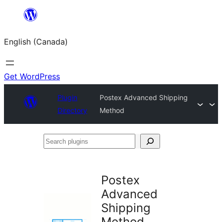
Skip
to
English (Canada)
content
Get WordPress
Plugin
Postex Advanced Shipping
Directory
Method
Search
plugins
Postex
Advanced
Shipping
Method