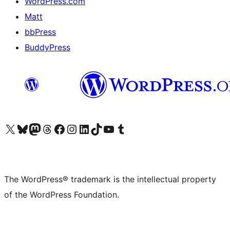
WordPress.com
Matt
bbPress
BuddyPress
Visit our X (formerly Twitter) account
Visit our Bluesky account
Visit our Mastodon account
Visit our Threads account
Visit our Facebook page
Visit our Instagram account
Visit our LinkedIn account
Visit our TikTok account
Visit our YouTube channel
Visit our Tumblr account
The WordPress® trademark is the intellectual property
of the WordPress Foundation.