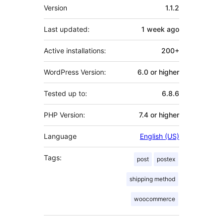
Meta
Version
1.1.2
Last updated:
1 week
ago
Active installations:
200+
WordPress Version:
6.0 or higher
Tested up to:
6.8.6
PHP Version:
7.4 or higher
Language
English (US)
Tags:
post
postex
shipping method
woocommerce