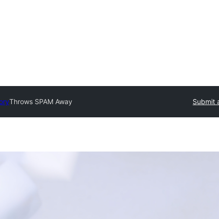
ory
Throws SPAM Away
Submit 