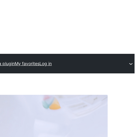
a plugin
My favorites
Log in