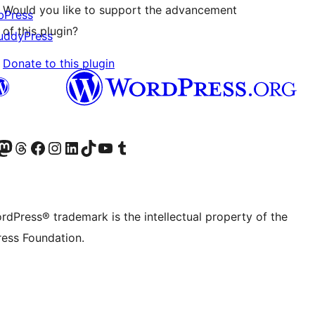
Would you like to support the advancement
bPress
of this plugin?
uddyPress
Donate to this plugin
Twitter) account
r Bluesky account
sit our Mastodon account
Visit our Threads account
Visit our Facebook page
Visit our Instagram account
Visit our LinkedIn account
Visit our TikTok account
Visit our YouTube channel
Visit our Tumblr account
rdPress® trademark is the intellectual property of the
ess Foundation.