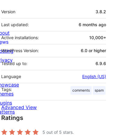
Meta
Version
3.8.2
Last updated:
6 months
ago
bout
Active installations:
10,000+
ews
osting
WordPress Version:
6.0 or higher
rivacy
Tested up to:
6.9.6
Language
English (US)
howcase
Tags:
comments
spam
hemes
lugins
Advanced View
atterns
Ratings
5
out of 5 stars.