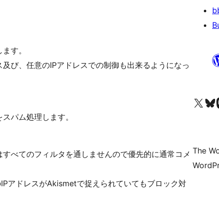
b
B
します。
及び、任意のIPアドレスでの制御も出来るようになっ
Visit our X (formerly 
Visit ou
Vi
をスパム処理します。
The Wo
すべてのフィルタを通しませんので優先的に通常コメ
WordPr
。
PアドレスがAkismetで捉えられていてもブロック対